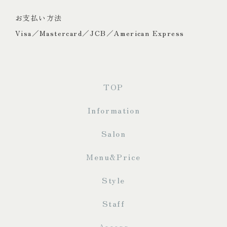
お支払い方法
Visa／Mastercard／JCB／American Express
TOP
Information
Salon
Menu&Price
Style
Staff
Access