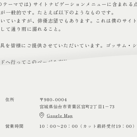
のテーマでは) サイトナビゲーションメニューに含まれる
のが一般的です。たとえば以下のようなものです。
働いていますが、俳優志望でもあります。これは僕のサイ
そして通り雨に濡れること。
小道具を皆様にご提供させていただいています。ゴッサム・シ
ード
へ行ってこのページを削除し、独自のコンテンツを含
住所
〒980-0004
宮城県仙台市青葉区宮町2丁目1−73
Google Map
営業時間
10：00〜20：00（カット最終受付19：00）